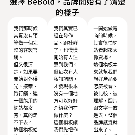
選擇 BeBold，品牌開始有了清楚
的樣子
我們那時候
我們其實已
一開始做電
其實沒有預
經在發作
商的時候，
算做一個完
品、跑社群
其實很怕網
整的客製官
了，也慢慢
站看起來太
網。
開始有人注
像賣場。
但又很清
意到我們。
這個模板本
楚，如果要
但每次有人
來就幫我們
開始對外曝
私訊詢問，
想好產品要
光、接案、
才發現根本
怎麼被看、
跑行銷，連
沒有一個地
被比較、被
一個能用的
方可以好好
理解，圖片
網站都沒
介紹我們在
跟文字一放
有，真的走
做什麼？
進去，整個
不下去。
這個模板讓
品牌感覺就
這個模板給
我們先把作
出來了。