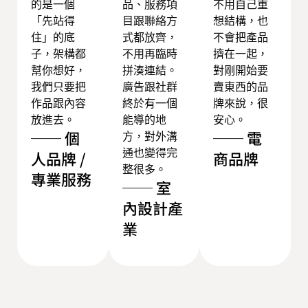
的是一個
品、服務項
不用自己重
「先站得
目跟聯絡方
想結構，也
住」的底
式都放齊，
不會把產品
子，架構都
不用再臨時
擠在一起，
幫你想好，
拼湊連結。
對剛開始要
我們只要把
廣告跟社群
賣東西的品
作品跟內容
終於有一個
牌來說，很
放進去。
能導的地
安心。
── 個
── 電
方，對外溝
人品牌 /
通也變得完
商品牌
整很多。
專業服務
── 室
內設計產
業