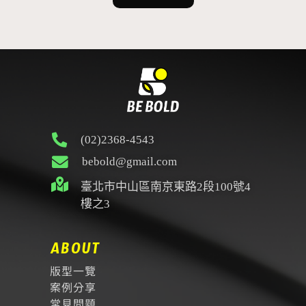
A
l
t
e
r
n
a
t
i
v
e
(02)2368-4543
:
bebold@gmail.com
臺北市中山區南京東路2段100號4
樓之3
ABOUT
版型一覽
案例分享
常見問題